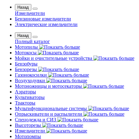
Назад
Измельчители
Бензиновые измельчители
Электрические измельчители
Назад
Полный каталог
Мотопилы
Мотокосы
Мойки и очистительные устройства
Бензобуры
Бензорезы
Газонокосилки
Воздуходувки
Мотоножницы и мотосекаторы
Аэраторы
Культиваторы
Тракторы
Мультифункциональные системы
Опрыскиватели и распылители
Спецодежда и СИЗ
Высоторезы
Измельчители
Мотопомпы