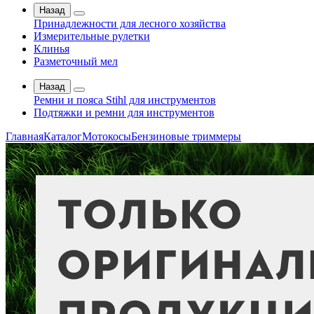
Назад
Принадлежности для лесного хозяйства
Измерительные рулетки
Клинья
Разметочный мел
Назад
Ремни и пояса Stihl для инструментов
Подтяжки и ремни для инструментов
Главная
Каталог
Мотокосы
Бензиновые триммеры