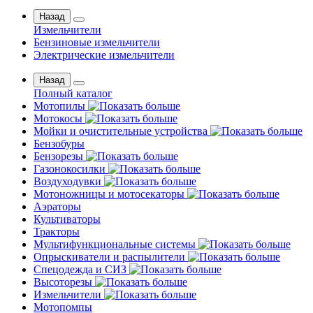
Назад
Измельчители
Бензиновые измельчители
Электрические измельчители
Назад
Полный каталог
Мотопилы
Мотокосы
Мойки и очистительные устройства
Бензобуры
Бензорезы
Газонокосилки
Воздуходувки
Мотоножницы и мотосекаторы
Аэраторы
Культиваторы
Тракторы
Мультифункциональные системы
Опрыскиватели и распылители
Спецодежда и СИЗ
Высоторезы
Измельчители
Мотопомпы