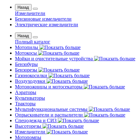
Назад
Измельчители
Бензиновые измельчители
Электрические измельчители
Назад
Полный каталог
Мотопилы
Мотокосы
Мойки и очистительные устройства
Бензобуры
Бензорезы
Газонокосилки
Воздуходувки
Мотоножницы и мотосекаторы
Аэраторы
Культиваторы
Тракторы
Мультифункциональные системы
Опрыскиватели и распылители
Спецодежда и СИЗ
Высоторезы
Измельчители
Мотопомпы