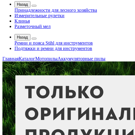
Назад
Принадлежности для лесного хозяйства
Измерительные рулетки
Клинья
Разметочный мел
Назад
Ремни и пояса Stihl для инструментов
Подтяжки и ремни для инструментов
Главная
Каталог
Мотопилы
Аккумуляторные пилы