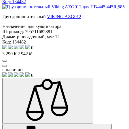
Код: 134482
Груз дополнительный
VIKING AZG012
Назначение:
для культиватора
Штрихкод:
795711685881
Диаметр посадочный, мм:
12
Код: 134482
0
3 290 ₽
2 942 ₽
в наличии
0