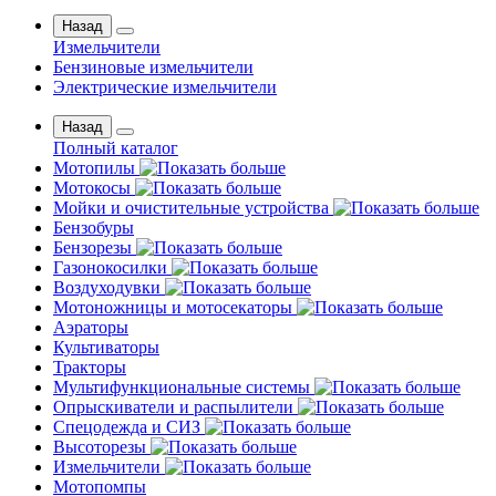
Назад
Измельчители
Бензиновые измельчители
Электрические измельчители
Назад
Полный каталог
Мотопилы
Мотокосы
Мойки и очистительные устройства
Бензобуры
Бензорезы
Газонокосилки
Воздуходувки
Мотоножницы и мотосекаторы
Аэраторы
Культиваторы
Тракторы
Мультифункциональные системы
Опрыскиватели и распылители
Спецодежда и СИЗ
Высоторезы
Измельчители
Мотопомпы