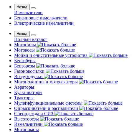
Назад
Измельчители
Бензиновые измельчители
Электрические измельчители
Назад
Полный каталог
Мотопилы
Мотокосы
Мойки и очистительные устройства
Бензобуры
Бензорезы
Газонокосилки
Воздуходувки
Мотоножницы и мотосекаторы
Аэраторы
Культиваторы
Тракторы
Мультифункциональные системы
Опрыскиватели и распылители
Спецодежда и СИЗ
Высоторезы
Измельчители
Мотопомпы