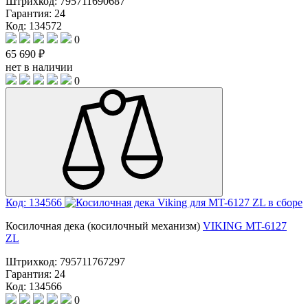
Штрихкод:
795711690687
Гарантия:
24
Код: 134572
0
65 690 ₽
нет в наличии
0
Код: 134566
Косилочная дека (косилочный механизм)
VIKING МT-6127
ZL
Штрихкод:
795711767297
Гарантия:
24
Код: 134566
0