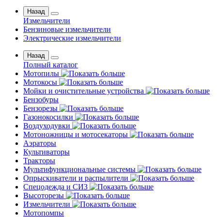
Назад
Измельчители
Бензиновые измельчители
Электрические измельчители
Назад
Полный каталог
Мотопилы
Мотокосы
Мойки и очистительные устройства
Бензобуры
Бензорезы
Газонокосилки
Воздуходувки
Мотоножницы и мотосекаторы
Аэраторы
Культиваторы
Тракторы
Мультифункциональные системы
Опрыскиватели и распылители
Спецодежда и СИЗ
Высоторезы
Измельчители
Мотопомпы