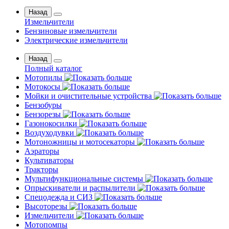
Назад
Измельчители
Бензиновые измельчители
Электрические измельчители
Назад
Полный каталог
Мотопилы
Мотокосы
Мойки и очистительные устройства
Бензобуры
Бензорезы
Газонокосилки
Воздуходувки
Мотоножницы и мотосекаторы
Аэраторы
Культиваторы
Тракторы
Мультифункциональные системы
Опрыскиватели и распылители
Спецодежда и СИЗ
Высоторезы
Измельчители
Мотопомпы