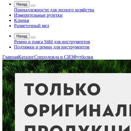
Назад
Принадлежности для лесного хозяйства
Измерительные рулетки
Клинья
Разметочный мел
Назад
Ремни и пояса Stihl для инструментов
Подтяжки и ремни для инструментов
Главная
Каталог
Спецодежда и СИЗ
Футболки