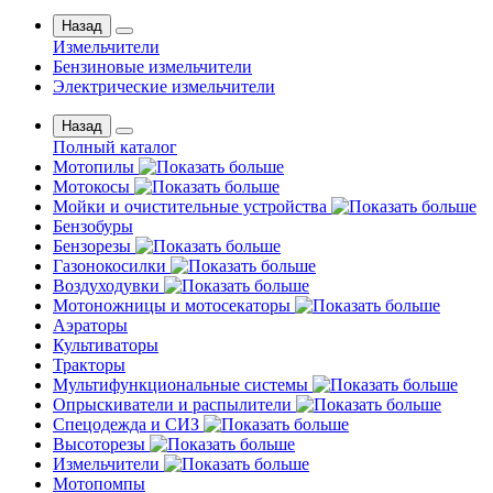
Назад
Измельчители
Бензиновые измельчители
Электрические измельчители
Назад
Полный каталог
Мотопилы
Мотокосы
Мойки и очистительные устройства
Бензобуры
Бензорезы
Газонокосилки
Воздуходувки
Мотоножницы и мотосекаторы
Аэраторы
Культиваторы
Тракторы
Мультифункциональные системы
Опрыскиватели и распылители
Спецодежда и СИЗ
Высоторезы
Измельчители
Мотопомпы