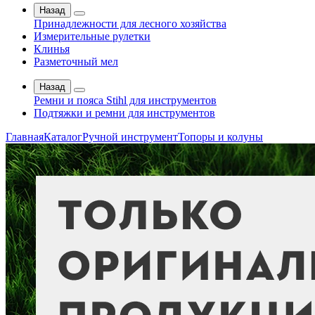
Назад
Принадлежности для лесного хозяйства
Измерительные рулетки
Клинья
Разметочный мел
Назад
Ремни и пояса Stihl для инструментов
Подтяжки и ремни для инструментов
Главная
Каталог
Ручной инструмент
Топоры и колуны