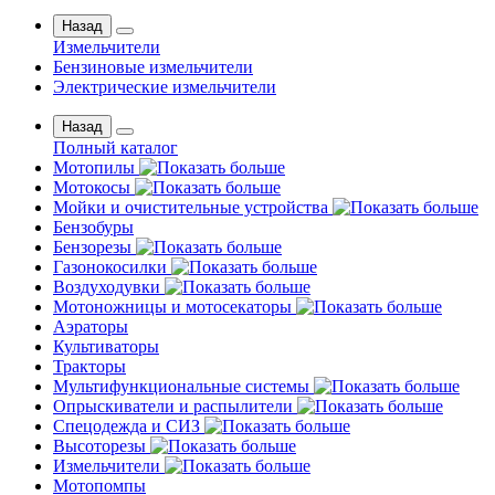
Назад
Измельчители
Бензиновые измельчители
Электрические измельчители
Назад
Полный каталог
Мотопилы
Мотокосы
Мойки и очистительные устройства
Бензобуры
Бензорезы
Газонокосилки
Воздуходувки
Мотоножницы и мотосекаторы
Аэраторы
Культиваторы
Тракторы
Мультифункциональные системы
Опрыскиватели и распылители
Спецодежда и СИЗ
Высоторезы
Измельчители
Мотопомпы