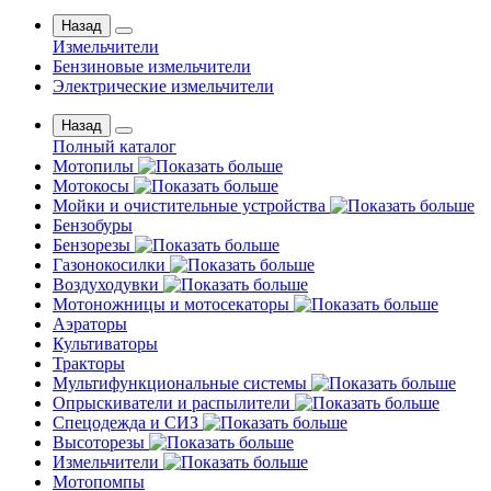
Назад
Измельчители
Бензиновые измельчители
Электрические измельчители
Назад
Полный каталог
Мотопилы
Мотокосы
Мойки и очистительные устройства
Бензобуры
Бензорезы
Газонокосилки
Воздуходувки
Мотоножницы и мотосекаторы
Аэраторы
Культиваторы
Тракторы
Мультифункциональные системы
Опрыскиватели и распылители
Спецодежда и СИЗ
Высоторезы
Измельчители
Мотопомпы