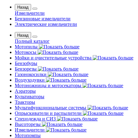
Назад
Измельчители
Бензиновые измельчители
Электрические измельчители
Назад
Полный каталог
Мотопилы
Мотокосы
Мойки и очистительные устройства
Бензобуры
Бензорезы
Газонокосилки
Воздуходувки
Мотоножницы и мотосекаторы
Аэраторы
Культиваторы
Тракторы
Мультифункциональные системы
Опрыскиватели и распылители
Спецодежда и СИЗ
Высоторезы
Измельчители
Мотопомпы