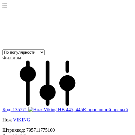
Фильтры
Код: 135771
Нож
VIKING
Штрихкод:
795711775100