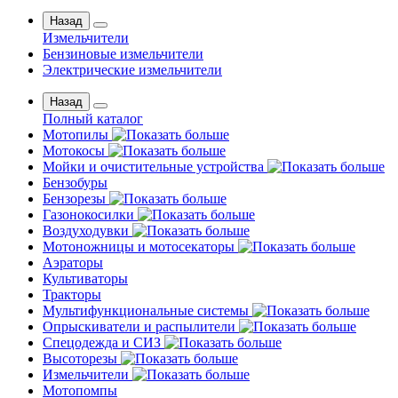
Назад
Измельчители
Бензиновые измельчители
Электрические измельчители
Назад
Полный каталог
Мотопилы
Мотокосы
Мойки и очистительные устройства
Бензобуры
Бензорезы
Газонокосилки
Воздуходувки
Мотоножницы и мотосекаторы
Аэраторы
Культиваторы
Тракторы
Мультифункциональные системы
Опрыскиватели и распылители
Спецодежда и СИЗ
Высоторезы
Измельчители
Мотопомпы