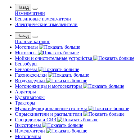
Назад
Измельчители
Бензиновые измельчители
Электрические измельчители
Назад
Полный каталог
Мотопилы
Мотокосы
Мойки и очистительные устройства
Бензобуры
Бензорезы
Газонокосилки
Воздуходувки
Мотоножницы и мотосекаторы
Аэраторы
Культиваторы
Тракторы
Мультифункциональные системы
Опрыскиватели и распылители
Спецодежда и СИЗ
Высоторезы
Измельчители
Мотопомпы