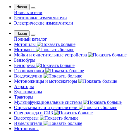
Назад
Измельчители
Бензиновые измельчители
Электрические измельчители
Назад
Полный каталог
Мотопилы
Мотокосы
Мойки и очистительные устройства
Бензобуры
Бензорезы
Газонокосилки
Воздуходувки
Мотоножницы и мотосекаторы
Аэраторы
Культиваторы
Тракторы
Мультифункциональные системы
Опрыскиватели и распылители
Спецодежда и СИЗ
Высоторезы
Измельчители
Мотопомпы