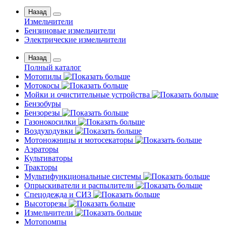
Назад
Измельчители
Бензиновые измельчители
Электрические измельчители
Назад
Полный каталог
Мотопилы
Мотокосы
Мойки и очистительные устройства
Бензобуры
Бензорезы
Газонокосилки
Воздуходувки
Мотоножницы и мотосекаторы
Аэраторы
Культиваторы
Тракторы
Мультифункциональные системы
Опрыскиватели и распылители
Спецодежда и СИЗ
Высоторезы
Измельчители
Мотопомпы