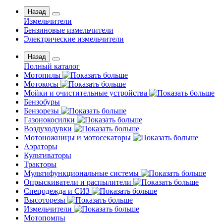
Назад
Измельчители
Бензиновые измельчители
Электрические измельчители
Назад
Полный каталог
Мотопилы
Мотокосы
Мойки и очистительные устройства
Бензобуры
Бензорезы
Газонокосилки
Воздуходувки
Мотоножницы и мотосекаторы
Аэраторы
Культиваторы
Тракторы
Мультифункциональные системы
Опрыскиватели и распылители
Спецодежда и СИЗ
Высоторезы
Измельчители
Мотопомпы