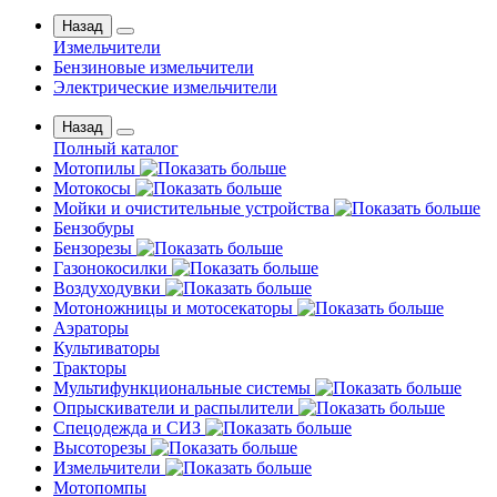
Назад
Измельчители
Бензиновые измельчители
Электрические измельчители
Назад
Полный каталог
Мотопилы
Мотокосы
Мойки и очистительные устройства
Бензобуры
Бензорезы
Газонокосилки
Воздуходувки
Мотоножницы и мотосекаторы
Аэраторы
Культиваторы
Тракторы
Мультифункциональные системы
Опрыскиватели и распылители
Спецодежда и СИЗ
Высоторезы
Измельчители
Мотопомпы