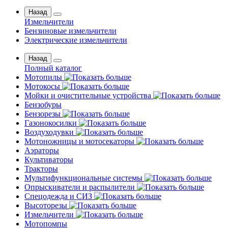
Назад
Измельчители
Бензиновые измельчители
Электрические измельчители
Назад
Полный каталог
Мотопилы
Мотокосы
Мойки и очистительные устройства
Бензобуры
Бензорезы
Газонокосилки
Воздуходувки
Мотоножницы и мотосекаторы
Аэраторы
Культиваторы
Тракторы
Мультифункциональные системы
Опрыскиватели и распылители
Спецодежда и СИЗ
Высоторезы
Измельчители
Мотопомпы