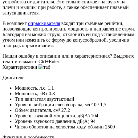
устройства от двигателя. Это сильно снижает нагрузку на
плечи и мышцы при работе, а также обеспечивает плавный
запуск двигателя.
В комплект
опрыскивателя
входят три съёмные решётки,
позволяющие контролировать мощность и направление струи.
Благодаря им можно струю, отклонить ей под установленным
углом или изменить её форму до конусообразной, увеличив
площадь опрыскивания.
Нашли ошибку в описании или в характеристиках?
Выделите
текст и нажмите Ctrl+Enter
Характеристики
Двигатель
Мощность, л.с.
1.1
Мощность, кВт
0.8
Тип двигателя
двухтактный
Уровень вибрации слева/справа, м/с²
0 / 1,5
Объем двигателя, см³
27.2
Уровень звуковой мощности, дБ(A)
104
Уровень звукового давления, дБ(A)
94
Число оборотов на холостом ходу, об./мин
2500
Функции и особенности