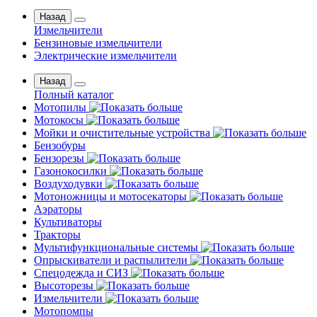
Назад
Измельчители
Бензиновые измельчители
Электрические измельчители
Назад
Полный каталог
Мотопилы
Мотокосы
Мойки и очистительные устройства
Бензобуры
Бензорезы
Газонокосилки
Воздуходувки
Мотоножницы и мотосекаторы
Аэраторы
Культиваторы
Тракторы
Мультифункциональные системы
Опрыскиватели и распылители
Спецодежда и СИЗ
Высоторезы
Измельчители
Мотопомпы