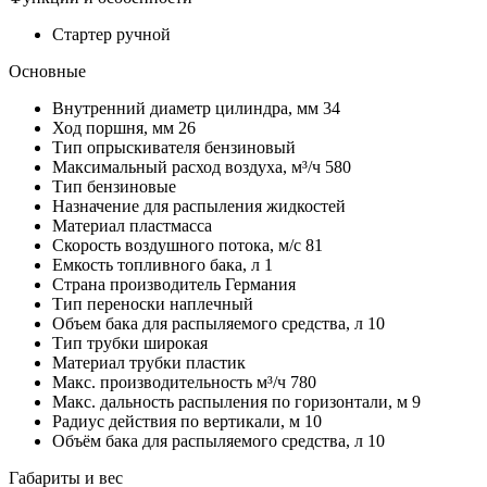
Стартер
ручной
Основные
Внутренний диаметр цилиндра, мм
34
Ход поршня, мм
26
Тип опрыскивателя
бензиновый
Максимальный расход воздуха, м³/ч
580
Тип
бензиновые
Назначение
для распыления жидкостей
Материал
пластмасса
Скорость воздушного потока, м/с
81
Емкость топливного бака, л
1
Страна производитель
Германия
Тип переноски
наплечный
Объем бака для распыляемого средства, л
10
Тип трубки
широкая
Материал трубки
пластик
Макс. производительность м³/ч
780
Макс. дальность распыления по горизонтали, м
9
Радиус действия по вертикали, м
10
Объём бака для распыляемого средства, л
10
Габариты и вес