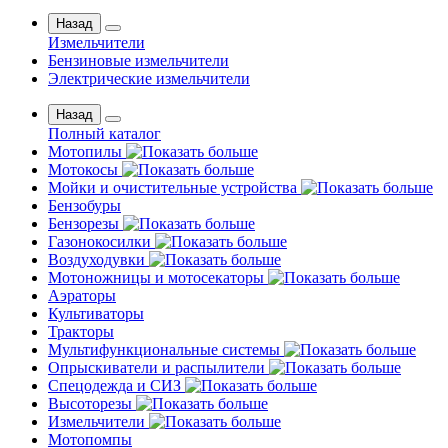
Назад
Измельчители
Бензиновые измельчители
Электрические измельчители
Назад
Полный каталог
Мотопилы
Мотокосы
Мойки и очистительные устройства
Бензобуры
Бензорезы
Газонокосилки
Воздуходувки
Мотоножницы и мотосекаторы
Аэраторы
Культиваторы
Тракторы
Мультифункциональные системы
Опрыскиватели и распылители
Спецодежда и СИЗ
Высоторезы
Измельчители
Мотопомпы