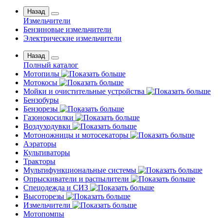
Назад
Измельчители
Бензиновые измельчители
Электрические измельчители
Назад
Полный каталог
Мотопилы
Мотокосы
Мойки и очистительные устройства
Бензобуры
Бензорезы
Газонокосилки
Воздуходувки
Мотоножницы и мотосекаторы
Аэраторы
Культиваторы
Тракторы
Мультифункциональные системы
Опрыскиватели и распылители
Спецодежда и СИЗ
Высоторезы
Измельчители
Мотопомпы