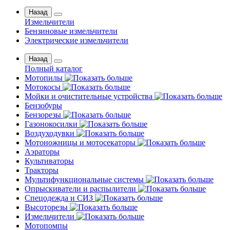
Назад
Измельчители
Бензиновые измельчители
Электрические измельчители
Назад
Полный каталог
Мотопилы
Мотокосы
Мойки и очистительные устройства
Бензобуры
Бензорезы
Газонокосилки
Воздуходувки
Мотоножницы и мотосекаторы
Аэраторы
Культиваторы
Тракторы
Мультифункциональные системы
Опрыскиватели и распылители
Спецодежда и СИЗ
Высоторезы
Измельчители
Мотопомпы