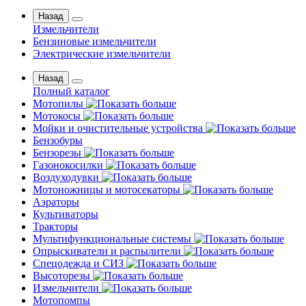
Назад
Измельчители
Бензиновые измельчители
Электрические измельчители
Назад
Полный каталог
Мотопилы
Мотокосы
Мойки и очистительные устройства
Бензобуры
Бензорезы
Газонокосилки
Воздуходувки
Мотоножницы и мотосекаторы
Аэраторы
Культиваторы
Тракторы
Мультифункциональные системы
Опрыскиватели и распылители
Спецодежда и СИЗ
Высоторезы
Измельчители
Мотопомпы