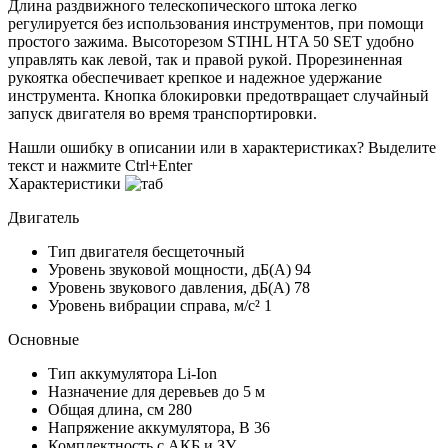
Длина раздвижного телескопического штока легко
регулируется без использования инструментов, при помощи
простого зажима. Высоторезом STIHL НТA 50 SET удобно
управлять как левой, так и правой рукой. Прорезиненная
рукоятка обеспечивает крепкое и надежное удержание
инструмента. Кнопка блокировки предотвращает случайный
запуск двигателя во время транспортировки.
Нашли ошибку в описании или в характеристиках?
Выделите
текст и нажмите Ctrl+Enter
Характеристики
Двигатель
Тип двигателя
бесщеточный
Уровень звуковой мощности, дБ(A)
94
Уровень звукового давления, дБ(A)
78
Уровень вибрации справа, м/с²
1
Основные
Тип аккумулятора
Li-Ion
Назначение
для деревьев до 5 м
Общая длина, см
280
Напряжение аккумулятора, В
36
Комплектность
с АКБ и ЗУ