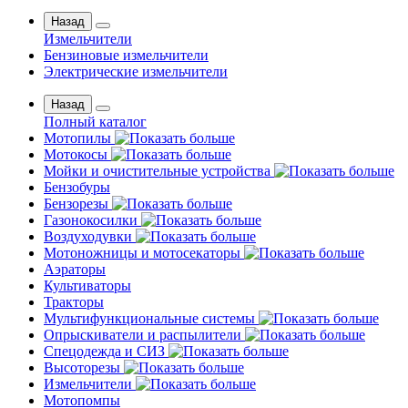
Назад
Измельчители
Бензиновые измельчители
Электрические измельчители
Назад
Полный каталог
Мотопилы
Мотокосы
Мойки и очистительные устройства
Бензобуры
Бензорезы
Газонокосилки
Воздуходувки
Мотоножницы и мотосекаторы
Аэраторы
Культиваторы
Тракторы
Мультифункциональные системы
Опрыскиватели и распылители
Спецодежда и СИЗ
Высоторезы
Измельчители
Мотопомпы