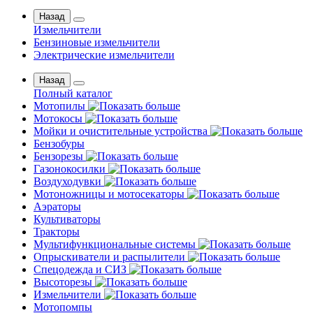
Назад
Измельчители
Бензиновые измельчители
Электрические измельчители
Назад
Полный каталог
Мотопилы
Мотокосы
Мойки и очистительные устройства
Бензобуры
Бензорезы
Газонокосилки
Воздуходувки
Мотоножницы и мотосекаторы
Аэраторы
Культиваторы
Тракторы
Мультифункциональные системы
Опрыскиватели и распылители
Спецодежда и СИЗ
Высоторезы
Измельчители
Мотопомпы