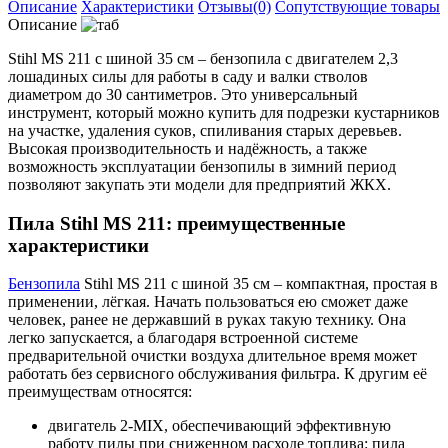
Описание
Характеристики
Отзывы(0)
Сопутствующие товары
Описание
Stihl MS 211 с шиной 35 см – бензопила с двигателем 2,3
лошадиных силы для работы в саду и валки стволов
диаметром до 30 сантиметров. Это универсальный
инструмент, который можно купить для подрезки кустарников
на участке, удаления суков, спиливания старых деревьев.
Высокая производительность и надёжность, а также
возможность эксплуатации бензопилы в зимний период
позволяют закупать эти модели для предприятий ЖКХ.
Пила Stihl MS 211: преимущественные
характеристики
Бензопила
Stihl MS 211 с шиной 35 см – компактная, простая в
применении, лёгкая. Начать пользоваться ею сможет даже
человек, ранее не державший в руках такую технику. Она
легко запускается, а благодаря встроенной системе
предварительной очистки воздуха длительное время может
работать без сервисного обслуживания фильтра. К другим её
преимуществам относятся:
двигатель 2-MIX, обеспечивающий эффективную
работу пилы при сниженном расходе топлива: пила