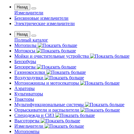
Назад
Измельчители
Бензиновые измельчители
Электрические измельчители
Назад
Полный каталог
Мотопилы
Мотокосы
Мойки и очистительные устройства
Бензобуры
Бензорезы
Газонокосилки
Воздуходувки
Мотоножницы и мотосекаторы
Аэраторы
Культиваторы
Тракторы
Мультифункциональные системы
Опрыскиватели и распылители
Спецодежда и СИЗ
Высоторезы
Измельчители
Мотопомпы