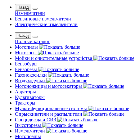
Назад
Измельчители
Бензиновые измельчители
Электрические измельчители
Назад
Полный каталог
Мотопилы
Мотокосы
Мойки и очистительные устройства
Бензобуры
Бензорезы
Газонокосилки
Воздуходувки
Мотоножницы и мотосекаторы
Аэраторы
Культиваторы
Тракторы
Мультифункциональные системы
Опрыскиватели и распылители
Спецодежда и СИЗ
Высоторезы
Измельчители
Мотопомпы