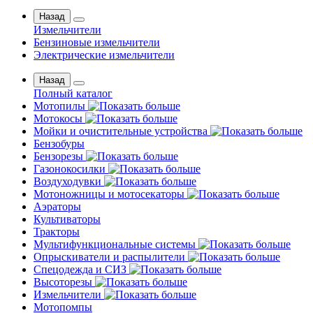
Назад
Измельчители
Бензиновые измельчители
Электрические измельчители
Назад
Полный каталог
Мотопилы
Мотокосы
Мойки и очистительные устройства
Бензобуры
Бензорезы
Газонокосилки
Воздуходувки
Мотоножницы и мотосекаторы
Аэраторы
Культиваторы
Тракторы
Мультифункциональные системы
Опрыскиватели и распылители
Спецодежда и СИЗ
Высоторезы
Измельчители
Мотопомпы