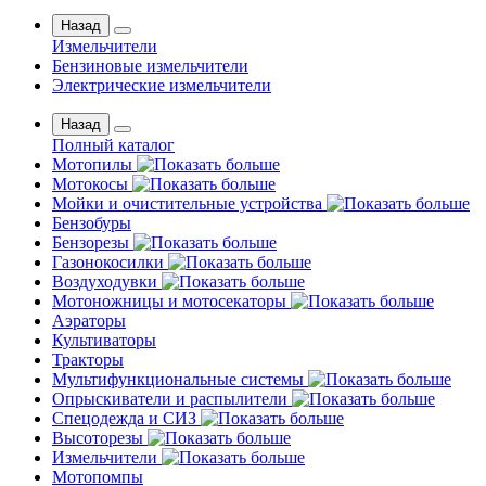
Назад
Измельчители
Бензиновые измельчители
Электрические измельчители
Назад
Полный каталог
Мотопилы
Мотокосы
Мойки и очистительные устройства
Бензобуры
Бензорезы
Газонокосилки
Воздуходувки
Мотоножницы и мотосекаторы
Аэраторы
Культиваторы
Тракторы
Мультифункциональные системы
Опрыскиватели и распылители
Спецодежда и СИЗ
Высоторезы
Измельчители
Мотопомпы