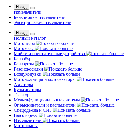
Назад
Измельчители
Бензиновые измельчители
Электрические измельчители
Назад
Полный каталог
Мотопилы
Мотокосы
Мойки и очистительные устройства
Бензобуры
Бензорезы
Газонокосилки
Воздуходувки
Мотоножницы и мотосекаторы
Аэраторы
Культиваторы
Тракторы
Мультифункциональные системы
Опрыскиватели и распылители
Спецодежда и СИЗ
Высоторезы
Измельчители
Мотопомпы