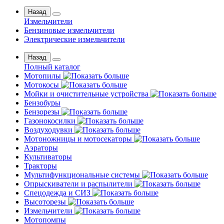
Назад
Измельчители
Бензиновые измельчители
Электрические измельчители
Назад
Полный каталог
Мотопилы
Мотокосы
Мойки и очистительные устройства
Бензобуры
Бензорезы
Газонокосилки
Воздуходувки
Мотоножницы и мотосекаторы
Аэраторы
Культиваторы
Тракторы
Мультифункциональные системы
Опрыскиватели и распылители
Спецодежда и СИЗ
Высоторезы
Измельчители
Мотопомпы