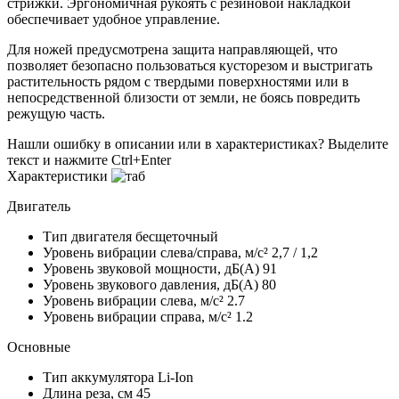
стрижки. Эргономичная рукоять с резиновой накладкой
обеспечивает удобное управление.
Для ножей предусмотрена защита направляющей, что
позволяет безопасно пользоваться кусторезом и выстригать
растительность рядом с твердыми поверхностями или в
непосредственной близости от земли, не боясь повредить
режущую часть.
Нашли ошибку в описании или в характеристиках?
Выделите
текст и нажмите Ctrl+Enter
Характеристики
Двигатель
Тип двигателя
бесщеточный
Уровень вибрации слева/справа, м/с²
2,7 / 1,2
Уровень звуковой мощности, дБ(A)
91
Уровень звукового давления, дБ(A)
80
Уровень вибрации слева, м/с²
2.7
Уровень вибрации справа, м/с²
1.2
Основные
Тип аккумулятора
Li-Ion
Длина реза, см
45