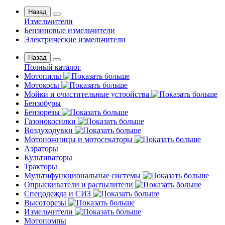
Назад
Измельчители
Бензиновые измельчители
Электрические измельчители
Назад
Полный каталог
Мотопилы
Мотокосы
Мойки и очистительные устройства
Бензобуры
Бензорезы
Газонокосилки
Воздуходувки
Мотоножницы и мотосекаторы
Аэраторы
Культиваторы
Тракторы
Мультифункциональные системы
Опрыскиватели и распылители
Спецодежда и СИЗ
Высоторезы
Измельчители
Мотопомпы