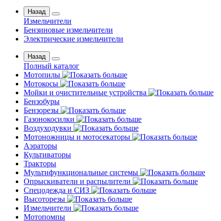
Назад
Измельчители
Бензиновые измельчители
Электрические измельчители
Назад
Полный каталог
Мотопилы
Мотокосы
Мойки и очистительные устройства
Бензобуры
Бензорезы
Газонокосилки
Воздуходувки
Мотоножницы и мотосекаторы
Аэраторы
Культиваторы
Тракторы
Мультифункциональные системы
Опрыскиватели и распылители
Спецодежда и СИЗ
Высоторезы
Измельчители
Мотопомпы