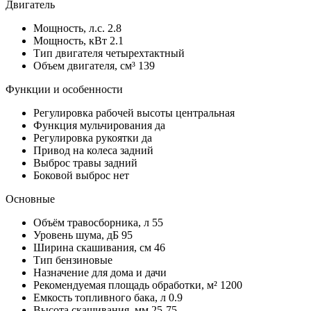
Двигатель
Мощность, л.с.
2.8
Мощность, кВт
2.1
Тип двигателя
четырехтактный
Объем двигателя, см³
139
Функции и особенности
Регулировка рабочей высоты
центральная
Функция мульчирования
да
Регулировка рукоятки
да
Привод на колеса
задний
Выброс травы
задний
Боковой выброс
нет
Основные
Объём травосборника, л
55
Уровень шума, дБ
95
Ширина скашивания, см
46
Тип
бензиновые
Назначение
для дома и дачи
Рекомендуемая площадь обработки, м²
1200
Емкость топливного бака, л
0.9
Высота скашивания, мм
25-75