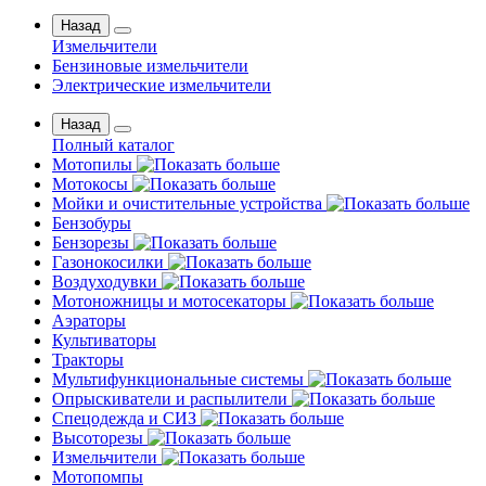
Назад
Измельчители
Бензиновые измельчители
Электрические измельчители
Назад
Полный каталог
Мотопилы
Мотокосы
Мойки и очистительные устройства
Бензобуры
Бензорезы
Газонокосилки
Воздуходувки
Мотоножницы и мотосекаторы
Аэраторы
Культиваторы
Тракторы
Мультифункциональные системы
Опрыскиватели и распылители
Спецодежда и СИЗ
Высоторезы
Измельчители
Мотопомпы