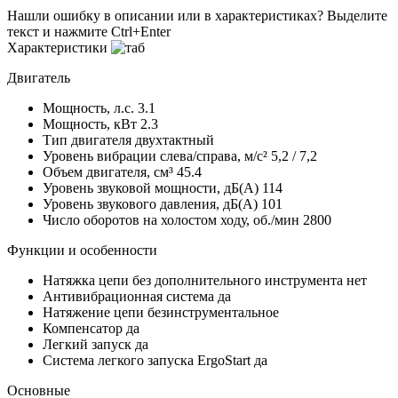
Нашли ошибку в описании или в характеристиках?
Выделите
текст и нажмите Ctrl+Enter
Характеристики
Двигатель
Мощность, л.с.
3.1
Мощность, кВт
2.3
Тип двигателя
двухтактный
Уровень вибрации слева/справа, м/с²
5,2 / 7,2
Объем двигателя, см³
45.4
Уровень звуковой мощности, дБ(A)
114
Уровень звукового давления, дБ(A)
101
Число оборотов на холостом ходу, об./мин
2800
Функции и особенности
Натяжка цепи без дополнительного инструмента
нет
Антивибрационная система
да
Натяжение цепи
безинструментальное
Компенсатор
да
Легкий запуск
да
Система легкого запуска ErgoStart
да
Основные