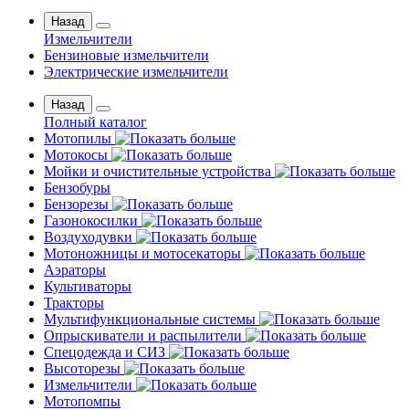
Назад
Измельчители
Бензиновые измельчители
Электрические измельчители
Назад
Полный каталог
Мотопилы
Мотокосы
Мойки и очистительные устройства
Бензобуры
Бензорезы
Газонокосилки
Воздуходувки
Мотоножницы и мотосекаторы
Аэраторы
Культиваторы
Тракторы
Мультифункциональные системы
Опрыскиватели и распылители
Спецодежда и СИЗ
Высоторезы
Измельчители
Мотопомпы