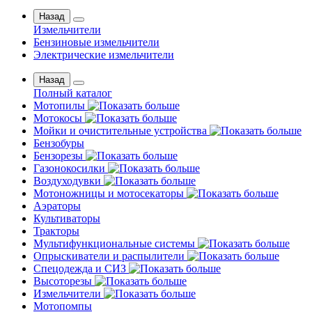
Назад
Измельчители
Бензиновые измельчители
Электрические измельчители
Назад
Полный каталог
Мотопилы
Мотокосы
Мойки и очистительные устройства
Бензобуры
Бензорезы
Газонокосилки
Воздуходувки
Мотоножницы и мотосекаторы
Аэраторы
Культиваторы
Тракторы
Мультифункциональные системы
Опрыскиватели и распылители
Спецодежда и СИЗ
Высоторезы
Измельчители
Мотопомпы