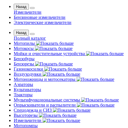
Назад
Измельчители
Бензиновые измельчители
Электрические измельчители
Назад
Полный каталог
Мотопилы
Мотокосы
Мойки и очистительные устройства
Бензобуры
Бензорезы
Газонокосилки
Воздуходувки
Мотоножницы и мотосекаторы
Аэраторы
Культиваторы
Тракторы
Мультифункциональные системы
Опрыскиватели и распылители
Спецодежда и СИЗ
Высоторезы
Измельчители
Мотопомпы