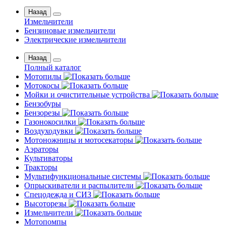
Назад
Измельчители
Бензиновые измельчители
Электрические измельчители
Назад
Полный каталог
Мотопилы
Мотокосы
Мойки и очистительные устройства
Бензобуры
Бензорезы
Газонокосилки
Воздуходувки
Мотоножницы и мотосекаторы
Аэраторы
Культиваторы
Тракторы
Мультифункциональные системы
Опрыскиватели и распылители
Спецодежда и СИЗ
Высоторезы
Измельчители
Мотопомпы