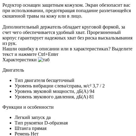
Редуктор оснащен защитным кожухом. Экран обезопасит вас
при использовании, предотвращая попадание разлетающейся
скошенной травы на кожу или в лицо.
Дополнительный держатель обладает круговой формой, за
счет чего обеспечивается удобный хват. Прорезиненный
корпус гарантирует надежных хват без риска выскальзывания
из рук.
Нашли ошибку в описании или в характеристиках?
Выделите
текст и нажмите Ctrl+Enter
Характеристики
Двигатель
Тип двигателя
бесщеточный
Уровень вибрации слева/справа, м/с²
3,7 / 2
Уровень звуковой мощности, дБ(A)
94
Уровень звукового давления, дБ(A)
81
Функции и особенности
Легкий запуск
да
Тип рукоятки
D-образная
Штанга
прямая
Ремень
Нет