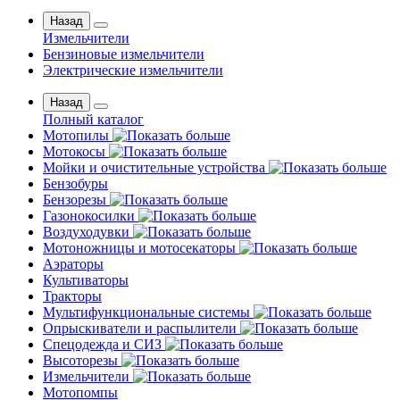
Назад
Измельчители
Бензиновые измельчители
Электрические измельчители
Назад
Полный каталог
Мотопилы
Мотокосы
Мойки и очистительные устройства
Бензобуры
Бензорезы
Газонокосилки
Воздуходувки
Мотоножницы и мотосекаторы
Аэраторы
Культиваторы
Тракторы
Мультифункциональные системы
Опрыскиватели и распылители
Спецодежда и СИЗ
Высоторезы
Измельчители
Мотопомпы